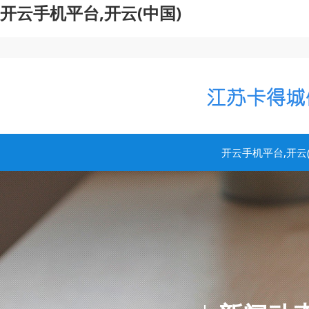
开云手机平台,开云(中国)
开云手机平台,开云(