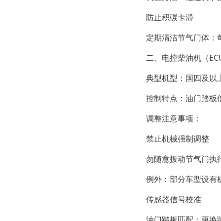
防止积碳卡滞
定期清洁节气门体：每
二、电控柴油机（EC
典型机型：国四及以上
控制特点：油门踏板信
调整注意事项：
禁止机械强制调整
勿随意扳动节气门执
例外：部分车型设有
传感器信号校准
油门踏板匹配：更换踏板