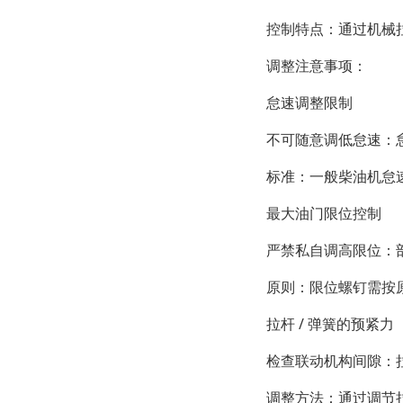
控制特点：通过机械
调整注意事项：
怠速调整限制
不可随意调低怠速：
标准：一般柴油机怠速不
最大油门限位控制
严禁私自调高限位：
原则：限位螺钉需按原
拉杆 / 弹簧的预紧力
检查联动机构间隙：拉
调整方法：通过调节